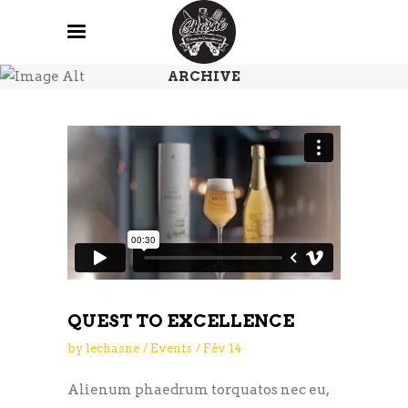
ARCHIVE
QUEST TO EXCELLENCE
by
lechasne
Events
Fév
14
Alienum phaedrum torquatos nec eu,