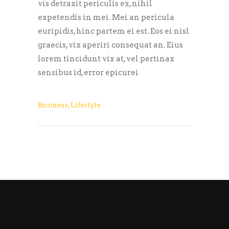
vis detraxit periculis ex, nihil
expetendis in mei. Mei an pericula
euripidis, hinc partem ei est. Eos ei nisl
graecis, vix aperiri consequat an. Eius
lorem tincidunt vix at, vel pertinax
sensibus id, error epicurei
Business
,
Lifestyle