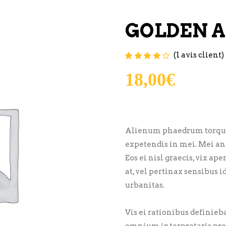
GOLDEN A
(
1
avis client)
Noté
1
4.00
sur 5
basé sur
18,00
€
notation
client
Alienum phaedrum torquatos
expetendis in mei. Mei an 
Eos ei nisl graecis, vix ap
at, vel pertinax sensibus i
urbanitas.
Vis ei rationibus definiebas
omnium interpretaris pro,