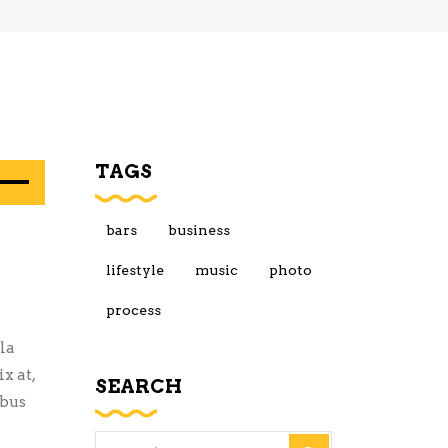
TAGS
lisez
ches
bars
business
t/bas
lifestyle
music
photo
r
gmenter
process
la
inuer
x at,
SEARCH
ibus
ume.
Search