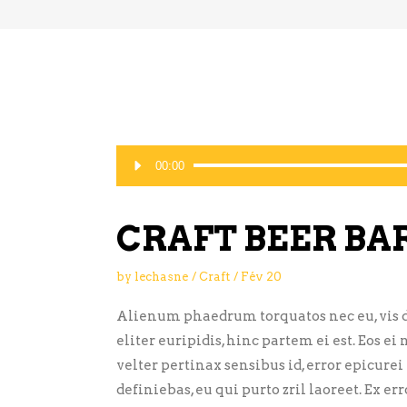
Lecteur
00:00
audio
CRAFT BEER BA
by
lechasne
Craft
Fév
20
Alienum phaedrum torquatos nec eu, vis de
eliter euripidis, hinc partem ei est. Eos ei 
velter pertinax sensibus id, error epicurei
definiebas, eu qui purto zril laoreet. Ex 