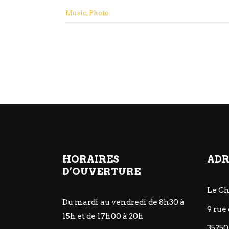
Music
,
Photo
HORAIRES
ADR
D’OUVERTURE
Le C
Du mardi au vendredi de 8h30 à
9 rue 
15h et de 17h00 à 20h
35250