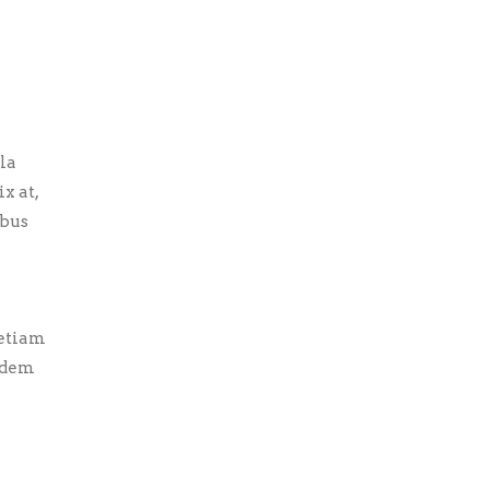
la
x at,
ibus
 etiam
uidem