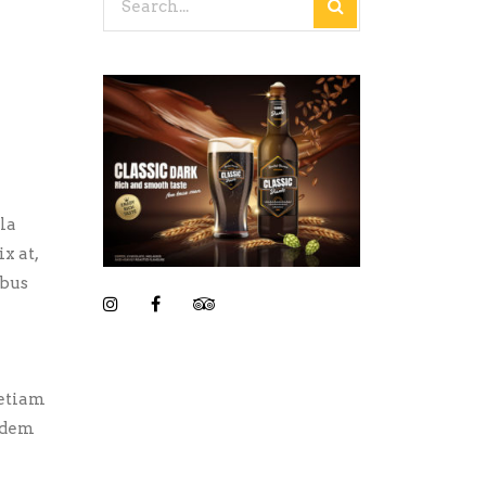
for:
la
x at,
ibus
 etiam
uidem