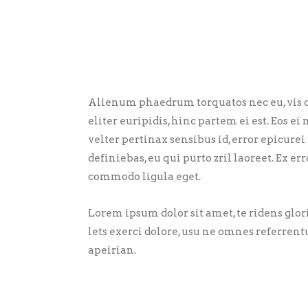
Alienum phaedrum torquatos nec eu, vis de
eliter euripidis, hinc partem ei est. Eos ei 
velter pertinax sensibus id, error epicurei
definiebas, eu qui purto zril laoreet. Ex 
commodo ligula eget.
Lorem ipsum dolor sit amet, te ridens glo
lets exerci dolore, usu ne omnes referrent
apeirian.