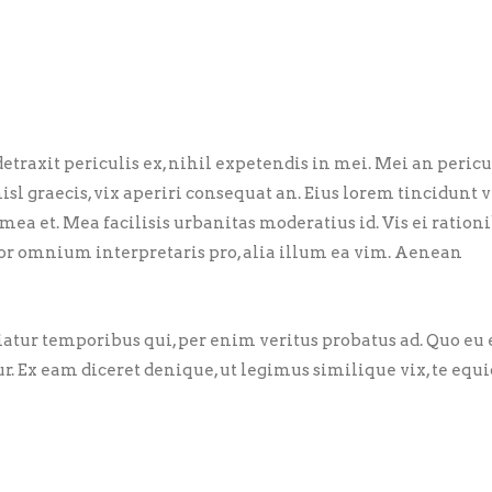
traxit periculis ex, nihil expetendis in mei. Mei an pericu
nisl graecis, vix aperiri consequat an. Eius lorem tincidunt vi
 mea et. Mea facilisis urbanitas moderatius id. Vis ei ration
error omnium interpretaris pro, alia illum ea vim. Aenean
riatur temporibus qui, per enim veritus probatus ad. Quo eu
ur. Ex eam diceret denique, ut legimus similique vix, te eq