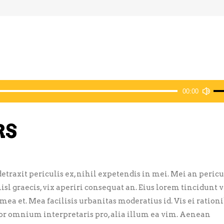
Uti
00:00
les
flè
RS
hau
pou
au
ou
traxit periculis ex, nihil expetendis in mei. Mei an pericu
dim
nisl graecis, vix aperiri consequat an. Eius lorem tincidunt vi
le
 mea et. Mea facilisis urbanitas moderatius id. Vis ei ration
vol
error omnium interpretaris pro, alia illum ea vim. Aenean