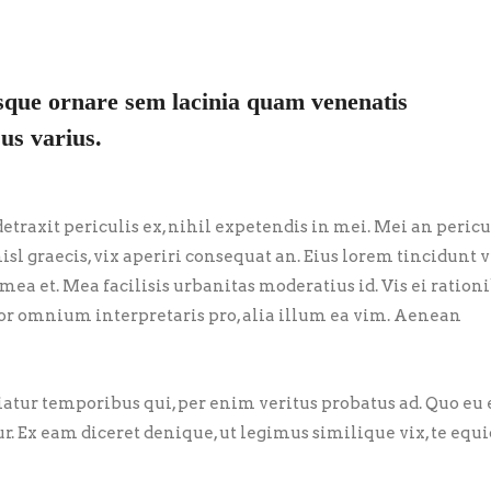
sque ornare sem lacinia quam venenatis
us varius.
traxit periculis ex, nihil expetendis in mei. Mei an pericu
nisl graecis, vix aperiri consequat an. Eius lorem tincidunt vi
 mea et. Mea facilisis urbanitas moderatius id. Vis ei ration
error omnium interpretaris pro, alia illum ea vim. Aenean
riatur temporibus qui, per enim veritus probatus ad. Quo eu
ur. Ex eam diceret denique, ut legimus similique vix, te eq